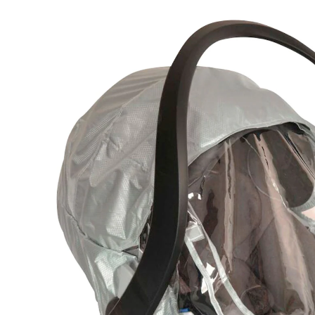
33,99 €
inkl. MwSt. und zzgl.
Versandkosten
In den Warenkorb
Lieferung nach Hause
Sofort lieferbar - in 2-3 Werktagen bei Dir
Filialabholung
Einen Moment bitte...