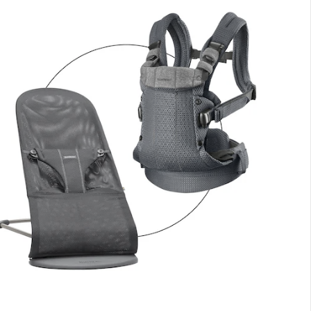
Babytrage Harmony 3D Mesh
213,00 €
203,99 €
BabyBjörn
Babywippe Bliss Mesh
239,90 €
Gesamtpreis Einzelprodukte:
443,89 €
Bundle-Preis:
417,99 €