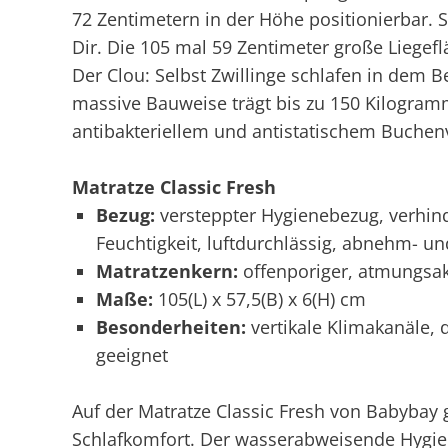
72 Zentimetern in der Höhe positionierbar. 
Dir. Die 105 mal 59 Zentimeter große Liegefl
Der Clou: Selbst Zwillinge schlafen in dem 
massive Bauweise trägt bis zu 150 Kilogram
antibakteriellem und antistatischem Buchenvo
Matratze Classic Fresh
Bezug:
versteppter Hygienebezug, verhin
Feuchtigkeit, luftdurchlässig, abnehm- u
Matratzenkern:
offenporiger, atmungsa
Maße:
105(L) x 57,5(B) x 6(H) cm
Besonderheiten:
vertikale Klimakanäle, d
geeignet
Auf der Matratze Classic Fresh von Babyba
Schlafkomfort. Der wasserabweisende Hygien