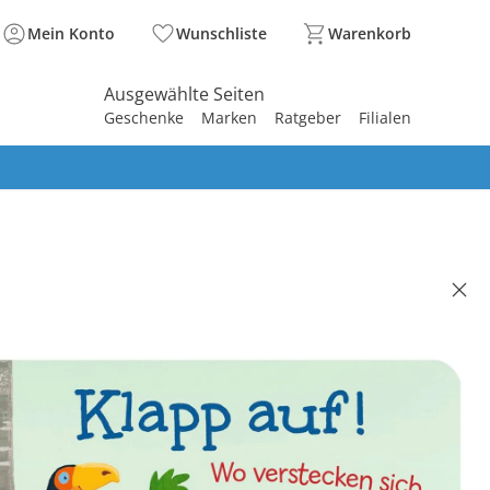
Mein Konto
Wunschliste
Warenkorb
Ausgewählte Seiten
Geschenke
Marken
Ratgeber
Filialen
spirieren
spirieren
spirieren
spirieren
spirieren
spirieren
spirieren
spirieren
spirieren
ION
ilderbücher Klapp auf! Wo
ecken sich die wilden Tiere?
40 €
. und zzgl.
Versandkosten
In den Warenkorb