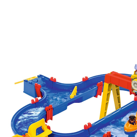
Wasserbahn ContainerPort
23 %
UVP 59,99 €
45,99 €
inkl. MwSt. und zzgl.
Versandkosten
In den Warenkorb
Lieferung nach Hause
Sofort lieferbar - in 2-3 Werktagen bei Dir
Filialabholung
Einen Moment bitte...