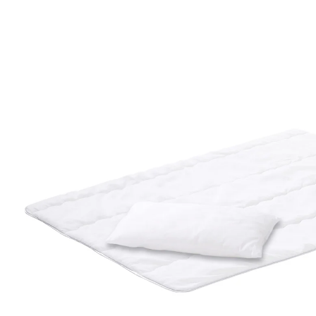
24,90 €
inkl. MwSt. und zzgl.
Versandkosten
In den Warenkorb
Lieferung nach Hause
Lieferbar - in 8-10 Werktagen bei Dir
Filialabholung
Einen Moment bitte...
Produktbeschreibung