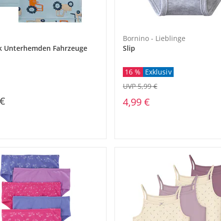
Bornino - Lieblinge
k Unterhemden Fahrzeuge
Slip
16 %
Exklusiv
UVP 5,99 €
 €
4,99 €