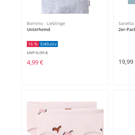
Bornino - Lieblinge
Sanetta
Unterhemd
2er-Pac
16 %
Exklusiv
UVP 5,99 €
19,99
4,99 €