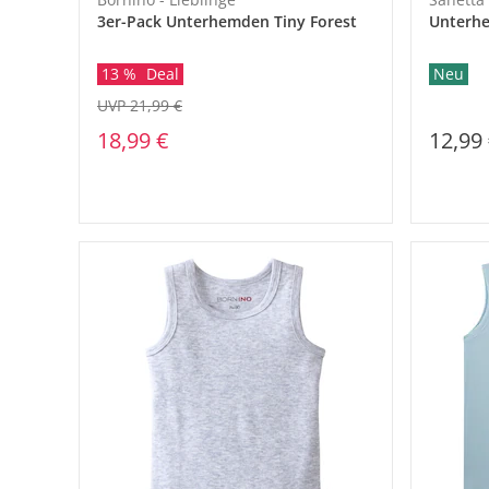
3er-Pack Unterhemden Tiny Forest
Unterh
13 %
Deal
Neu
UVP 21,99 €
18,99 €
12,99