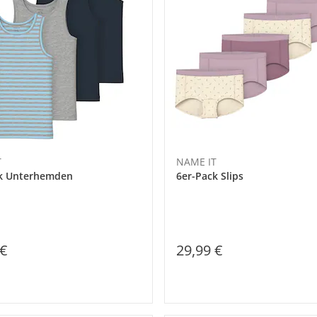
T
NAME IT
ck Unterhemden
6er-Pack Slips
 €
29,99 €