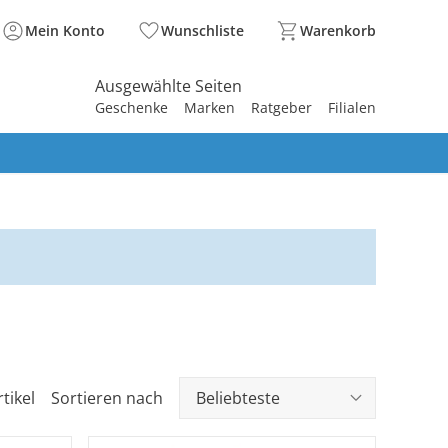
Mein Konto
Wunschliste
Warenkorb
Ausgewählte Seiten
Geschenke
Marken
Ratgeber
Filialen
spirieren
spirieren
spirieren
spirieren
spirieren
spirieren
spirieren
spirieren
spirieren
tikel
Sortieren nach