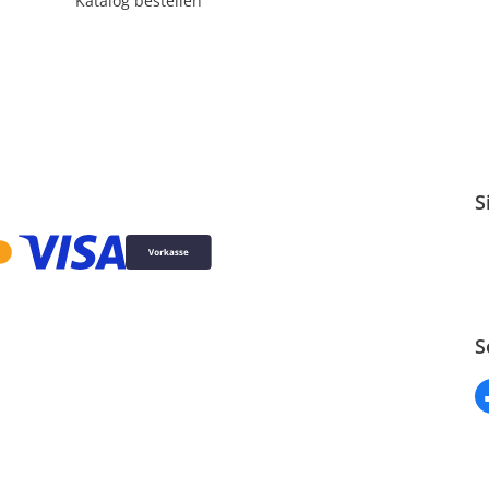
Katalog bestellen
S
S