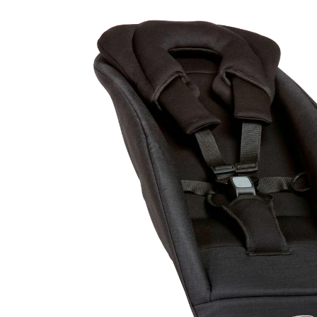
103,99 €
inkl. MwSt. und zzgl.
Versandkosten
In den Warenkorb
Lieferung nach Hause
Sofort lieferbar - in 2-3 Werktagen bei Dir
Filialabholung
Einen Moment bitte...