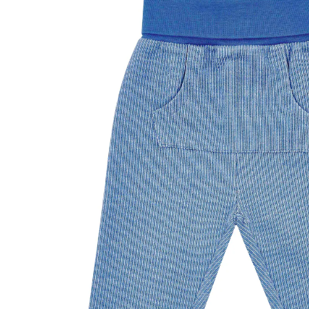
UVP 37,95 €
17,99 €
inkl. MwSt. und zzgl.
Versandkosten
Größe
Größenberater
In den Warenkorb
Lieferung nach Hause
Sofort lieferbar - in 2-3 Werktagen bei Dir
Filialabholung