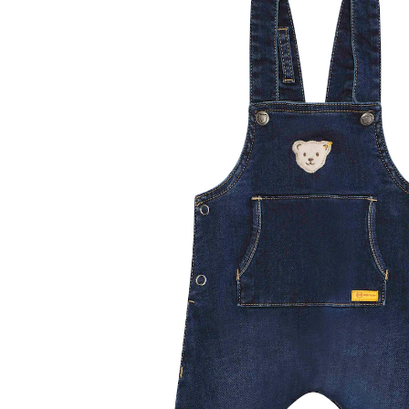
31 %
UVP 59,95 €
ab
40,99 €
inkl. MwSt. und zzgl.
Versandkosten
Größe
Größenberater
In den Warenkorb
Lieferung nach Hause
Sofort lieferbar - in 2-3 Werktagen bei Dir
Filialabholung