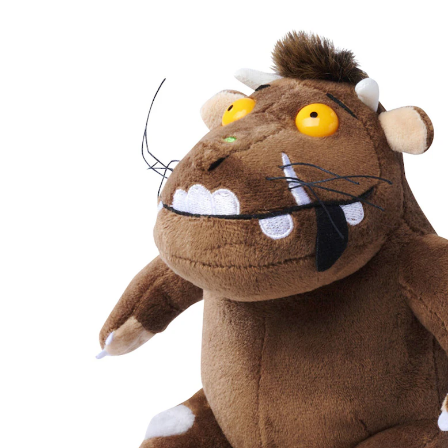
24 %
UVP 16,99 €
12,89 €
inkl. MwSt. und zzgl.
Versandkosten
In den Warenkorb
Lieferung nach Hause
Sofort lieferbar - in 2-3 Werktagen bei Dir
Filialabholung
Einen Moment bitte...