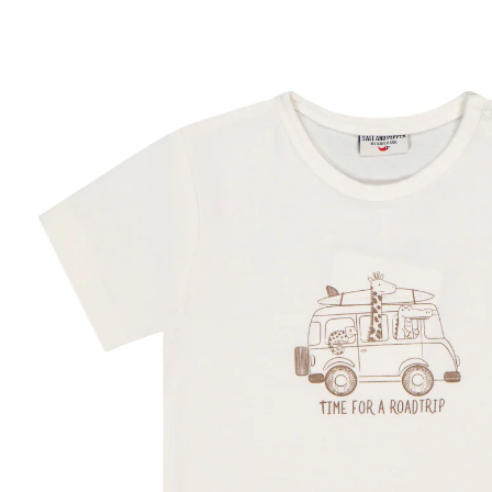
34 %
UVP 14,95 €
9,79 €
inkl. MwSt. und zzgl.
Versandkosten
Größe
Größenberater
In den Warenkorb
Lieferung nach Hause
Sofort lieferbar - in 2-3 Werktagen bei Dir
Filialabholung