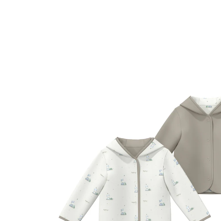
natur/taupe
35 %
UVP 27,99 €
ab
18,19 €
inkl. MwSt. und zzgl.
Versandkosten
Größe
Größenberater
In den Warenkorb
Lieferung nach Hause
Sofort lieferbar - in 2-3 Werktagen bei Dir