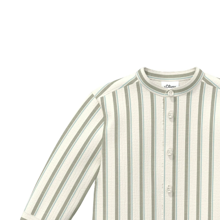
natur/grün
35 %
UVP 25,99 €
ab
16,89 €
inkl. MwSt. und zzgl.
Versandkosten
Größe
Größenberater
In den Warenkorb
Lieferung nach Hause
Sofort lieferbar - in 2-3 Werktagen bei Dir