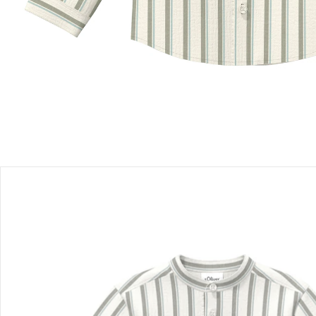
Filialabholung
Einen Moment bitte...
Produktbeschreibung
Produktdetails
Hinweise, Siegel & Hersteller
Bewertungen