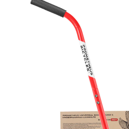
25,90 €
inkl. MwSt. und zzgl.
Versandkosten
Variante
Rot
+ 2
In den Warenkorb
Lieferung nach Hause
Sofort lieferbar - in 2-3 Werktagen bei Dir
Filialabholung
Einen Moment bitte...