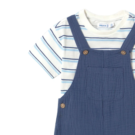
marine/natur
29 %
40,99 €
28,99 €
inkl. MwSt. und zzgl.
Versandkosten
Größe
Größenberater
In den Warenkorb
Lieferung nach Hause
Sofort lieferbar - in 2-3 Werktagen bei Dir