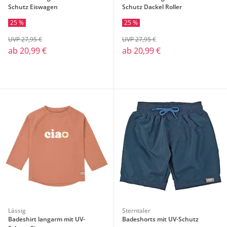
Schutz Eiswagen
Schutz Dackel Roller
25 %
25 %
UVP 27,95 €
UVP 27,95 €
ab
20,99 €
ab
20,99 €
Lässig
Sterntaler
Badeshirt langarm mit UV-
Badeshorts mit UV-Schutz