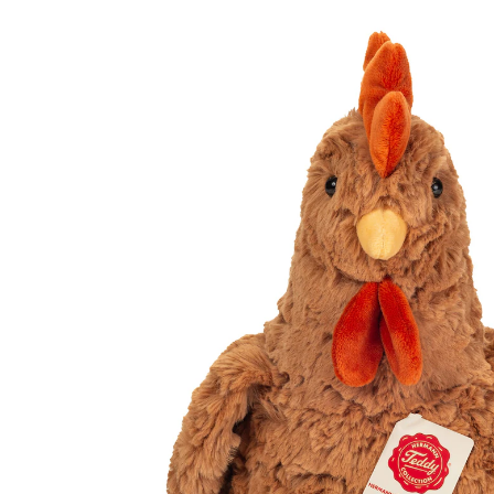
24,99 €
inkl. MwSt. und zzgl.
Versandkosten
In den Warenkorb
Lieferung nach Hause
Sofort lieferbar - in 2-3 Werktagen bei Dir
Filialabholung
Einen Moment bitte...