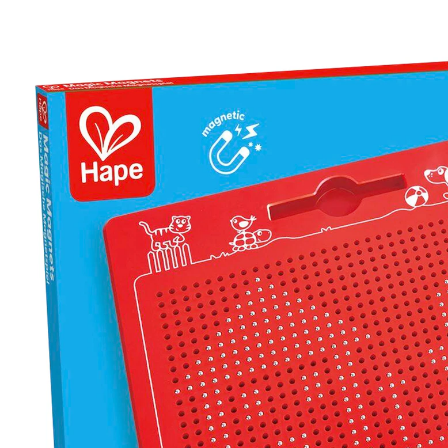
Zeichentafel magnetisch groß
18 %
UVP 21,99 €
17,99 €
inkl. MwSt. und zzgl.
Versandkosten
In den Warenkorb
Lieferung nach Hause
Sofort lieferbar - in 2-3 Werktagen bei Dir
Filialabholung
Einen Moment bitte...