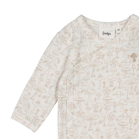
17,99 €
inkl. MwSt. und zzgl.
Versandkosten
Größe
Größenberater
In den Warenkorb
Lieferung nach Hause
Sofort lieferbar - in 2-3 Werktagen bei Dir
Filialabholung