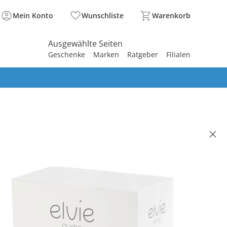
Mein Konto
Wunschliste
Warenkorb
Ausgewählte Seiten
Geschenke
Marken
Ratgeber
Filialen
spirieren
spirieren
spirieren
spirieren
spirieren
spirieren
spirieren
spirieren
spirieren
ack Brusthütchen Pump
 €
99 €
. und zzgl.
Versandkosten