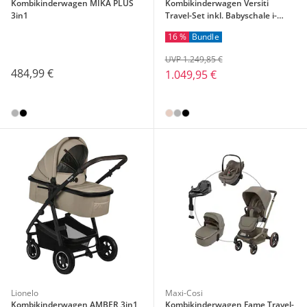
Kombikinderwagen MIKA PLUS
Kombikinderwagen Versiti
3in1
Travel-Set inkl. Babyschale i-
Level Pro und Isofix-Basis i-Base
16 %
Bundle
Encore
UVP 1.249,85 €
484,99 €
1.049,95 €
Lionelo
Maxi-Cosi
Kombikinderwagen AMBER 3in1
Kombikinderwagen Fame Travel-