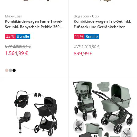
Maxi-Cosi
Bugaboo - Cub
Kombikinderwagen Fame Travel-
Kombikinderwagen Trio-Set inkl.
Set inkl. Babyschale Pebble 360
Fußsack und Getränkehalter
Pro 2, Isofix-Basis FamilyFix 360
23 %
Bundle
11 %
Bundle
Pro und Wickeltasche
UVP 2.039,94 €
UVP 1.013,90 €
1.564,99 €
899,99 €