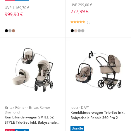
UVP 299,00 €
UVP 1.169,70 €
277,99 €
999,90 €
(5)
Britax Römer - Britax Römer
Joolz - DAY⁵
Diamond
Kombikinderwagen Trio-Set inkl.
Kombikinderwagen SMILE 5Z
Babyschale Pebble 360 Pro 2
STYLE Trio-Set inkl. Babyschale
BABY-SAFE PRO i-SIZE
Bundle