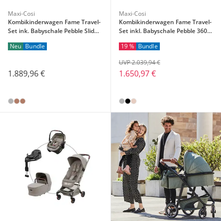
Maxi-Cosi
Maxi-Cosi
Kombikinderwagen Fame Travel-
Kombikinderwagen Fame Travel-
Set ink. Babyschale Pebble Slide
Set inkl. Babyschale Pebble 360
Pro und Isofix-Basis Familyfix
Pro 2, Isofix-Basis FamilyFix 360
Neu
Bundle
19 %
Bundle
Slide Pro
Pro und Wickeltasche
UVP 2.039,94 €
1.889,96 €
1.650,97 €