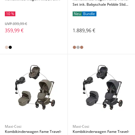
Set ink. Babyschale Pebble Slide
Pro und Isofix-Basis Familyfix
10 %
Neu
Bundle
Slide Pro
UVP 399,99 €
359,99 €
1.889,96 €
Maxi-Cosi
Maxi-Cosi
Kombikinderwagen Fame Travel-
Kombikinderwagen Fame Travel-