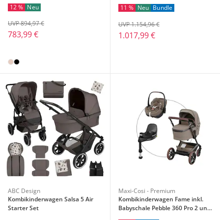
Slide Pro
12 %
Neu
11 %
Neu
Bundle
UVP 894,97 €
UVP 1.154,96 €
783,99 €
1.017,99 €
ABC Design
Maxi-Cosi - Premium
Kombikinderwagen Salsa 5 Air
Kombikinderwagen Fame inkl.
Starter Set
Babyschale Pebble 360 Pro 2 und
Isofix-Basis FamilyFix 360 Pro