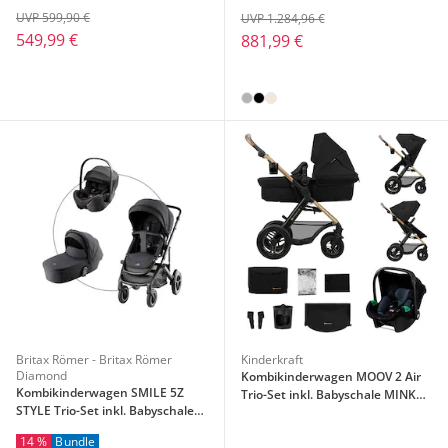
UVP 599,90 €
UVP 1.284,96 €
549,99 €
881,99 €
Britax Römer - Britax Römer
Kinderkraft
Diamond
Kombikinderwagen MOOV 2 Air
Kombikinderwagen SMILE 5Z
Trio-Set inkl. Babyschale MINK
STYLE Trio-Set inkl. Babyschale
PRO
BABY-SAFE PRO i-SIZE
14 %
Bundle