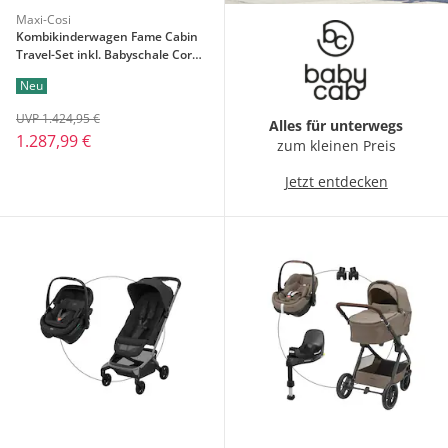
Maxi-Cosi
Kombikinderwagen Fame Cabin
Travel-Set inkl. Babyschale Coral
Slide Pro und Isofix-Basis
Neu
Familyfix Slide Pro
UVP 1.424,95 €
Alles für unterwegs
1.287,99 €
zum kleinen Preis
Jetzt entdecken