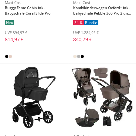
Maxi-Cosi
Maxi-Cosi
Buggy Fame Cabin inkl.
Kombikinderwagen Oxford+ inkl.
Babyschale Coral Slide Pro
Babyschale Pebble 360 Pro 2 und
Isofix-Basis FamilyFix 360
Neu
34 %
Bundle
UVP 894,97 €
UVP 1.284,96 €
814,97 €
840,79 €