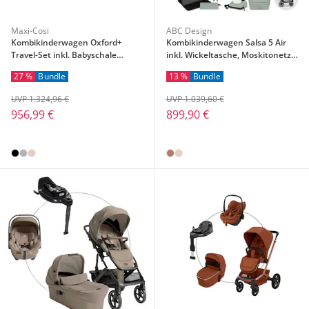
Maxi-Cosi
ABC Design
Kombikinderwagen Oxford+
Kombikinderwagen Salsa 5 Air
Travel-Set inkl. Babyschale
inkl. Wickeltasche, Moskitonetz
Pebble 360 Pro 2 und Isofix-Basis
und Regenschutz
27 %
Bundle
13 %
Bundle
FamilyFix 360 Pro
UVP 1.324,96 €
UVP 1.039,60 €
956,99 €
899,90 €