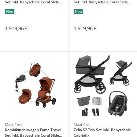
Set inkl. Babyschale Coral Slide
Set inkl. Babyschale Coral Slide
Pro und Isofix-Basis Familiyfix
Pro und Isofix-Basis Familiyfix
Neu
Neu
Slide Pro
Slide Pro
1.919,96 €
1.919,96 €
Maxi-Cosi
Maxi-Cosi
Kombikinderwagen Fame Travel-
Zelia S2 Trio-Set inkl. Babyschale
Set inkl. Babyschale Coral Slide
Cabriofix