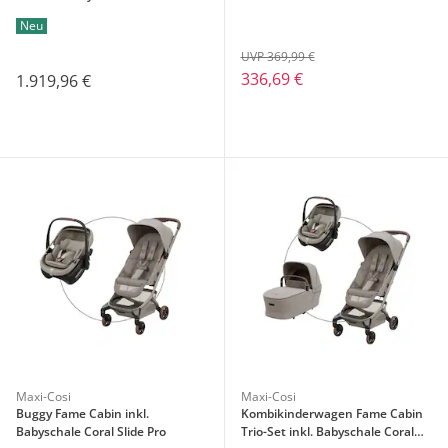
Pro und Isofix-Basis Familiyfix
Neu
Slide Pro
UVP 369,99 €
336,69 €
1.919,96 €
Maxi-Cosi
Maxi-Cosi
Buggy Fame Cabin inkl.
Kombikinderwagen Fame Cabin
Babyschale Coral Slide Pro
Trio-Set inkl. Babyschale Coral