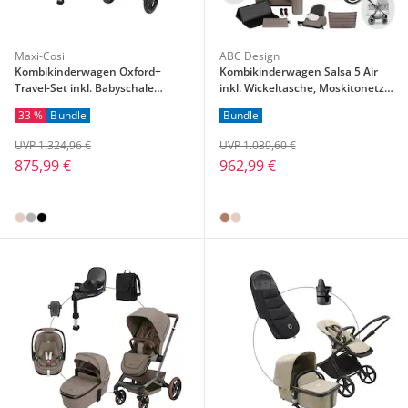
Maxi-Cosi
ABC Design
Kombikinderwagen Oxford+
Kombikinderwagen Salsa 5 Air
Travel-Set inkl. Babyschale
inkl. Wickeltasche, Moskitonetz
Pebble 360 Pro 2 und Isofix-Basis
und Regenschutz
33 %
Bundle
Bundle
FamilyFix 360 Pro
UVP 1.324,96 €
UVP 1.039,60 €
875,99 €
962,99 €