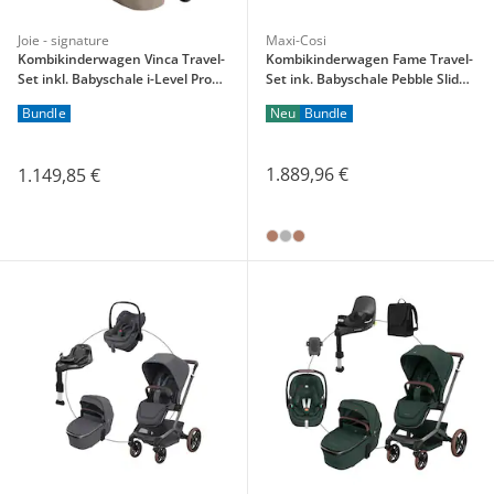
Joie - signature
Maxi-Cosi
Kombikinderwagen Vinca Travel-
Kombikinderwagen Fame Travel-
Set inkl. Babyschale i-Level Pro
Set ink. Babyschale Pebble Slide
und Isofix-Basis i-Base Encore
Pro und Isofix-Basis Familyfix
Neu
Bundle
Bundle
Slide Pro
1.889,96 €
1.149,85 €