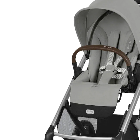
(23)
30 %
UVP 499,95 €
347,99 €
inkl. MwSt. und zzgl.
Versandkosten
Gratis Versand
Bei einer Bestellung mit diesem Artikel schenken wir
Dir die Versandkosten.
*gilt nicht in Kombination mit Speditionsartikeln.
Variante
silver / stone grey
+ 1
In den Warenkorb