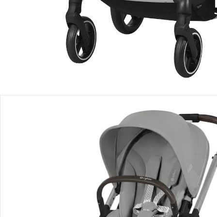
Lieferung nach Hause
Lieferbar - in 3-4 Werktagen bei Dir
Filialabholung
Einen Moment bitte...
Alternativprodukt
Bist Du an einem Alternativprodukt interessiert? Wir haben
folgenden Vorschlag für Dich:
Cybex - GOLD
Kombikinderwagen Balios S Lux