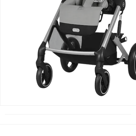
UVP 749,90 €
508,99 €
Produktbeschreibung
Produktdetails
Hinweise, Siegel & Hersteller
Bewertungen