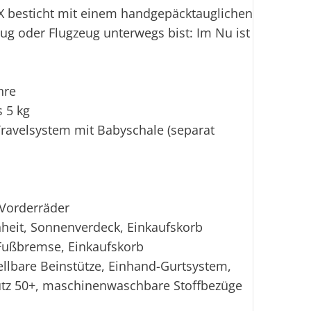
EX besticht mit einem handgepäcktauglichen
ug oder Flugzeug unterwegs bist: Im Nu ist
hre
s 5 kg
 Travelsystem mit Babyschale (separat
Vorderräder
inheit, Sonnenverdeck, Einkaufskorb
Fußbremse, Einkaufskorb
llbare Beinstütze, Einhand-Gurtsystem,
tz 50+, maschinenwaschbare Stoffbezüge