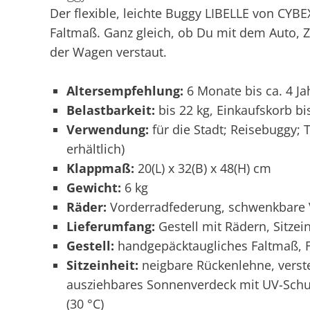
Der flexible, leichte Buggy LIBELLE von CYB
Faltmaß. Ganz gleich, ob Du mit dem Auto, Z
der Wagen verstaut.
Altersempfehlung:
6 Monate bis ca. 4 Ja
Belastbarkeit:
bis 22 kg, Einkaufskorb bi
Verwendung:
für die Stadt; Reisebuggy;
erhältlich)
Klappmaß:
20(L) x 32(B) x 48(H) cm
Gewicht:
6 kg
Räder:
Vorderradfederung, schwenkbare 
Lieferumfang:
Gestell mit Rädern, Sitze
Gestell:
handgepäcktaugliches Faltmaß, 
Sitzeinheit:
neigbare Rückenlehne, verste
ausziehbares Sonnenverdeck mit UV-Schu
(30 °C)