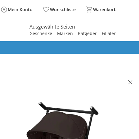
Mein Konto
Wunschliste
Warenkorb
Ausgewählte Seiten
Geschenke
Marken
Ratgeber
Filialen
spirieren
spirieren
spirieren
spirieren
spirieren
spirieren
spirieren
spirieren
spirieren
GOLD
 LIBELLE chocolate brown
5 €
,99 €
. und zzgl.
Versandkosten