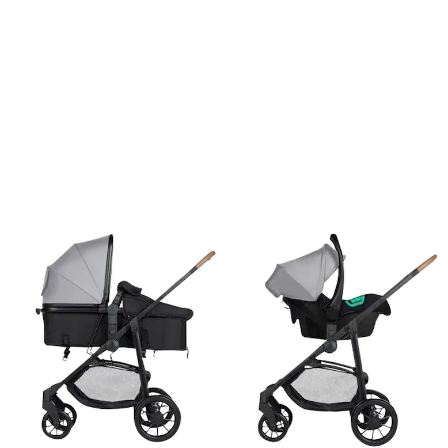
15 %
UVP 329,99 €
277,99 €
inkl. MwSt. und zzgl.
Versandkosten
In den Warenkorb
Lieferung nach Hause
Lieferbar - in 3-4 Werktagen bei Dir
Filialabholung
Einen Moment bitte...