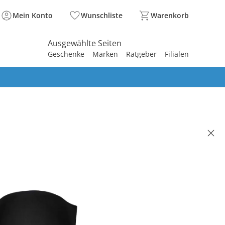
Mein Konto
Wunschliste
Warenkorb
Ausgewählte Seiten
Geschenke
Marken
Ratgeber
Filialen
spirieren
spirieren
spirieren
spirieren
spirieren
spirieren
spirieren
spirieren
spirieren
ATERNITY
ack Umstands-Slip schwarz
95 €
. und zzgl.
Versandkosten