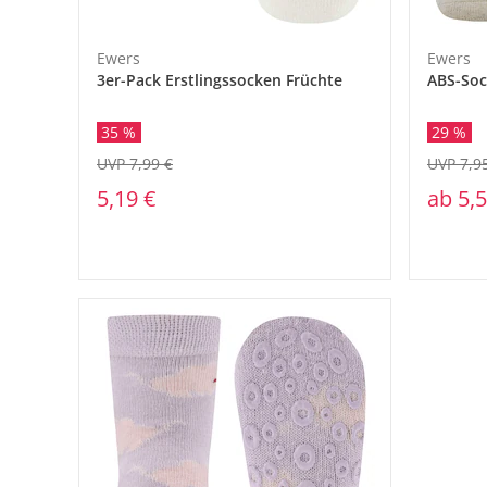
Ewers
Ewers
3er-Pack Erstlingssocken Früchte
ABS-So
35 %
29 %
UVP 7,99 €
UVP 7,9
5,19 €
ab
5,5