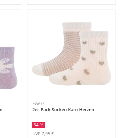
Ewers
en
2er-Pack Socken Karo Herzen
34 %
UVP 7,95 €