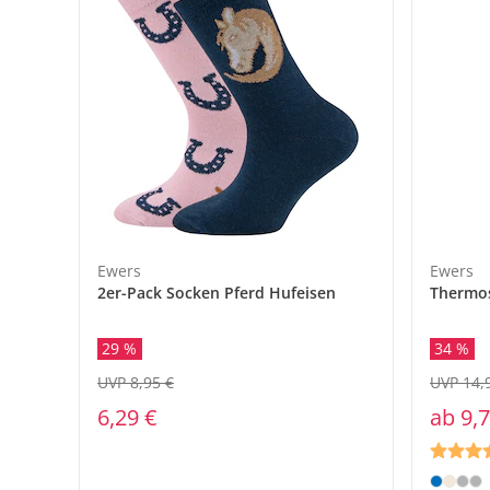
Ewers
Ewers
2er-Pack Socken Pferd Hufeisen
Thermo
29 %
34 %
UVP 8,95 €
UVP 14,
6,29 €
ab
9,7