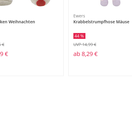
Ewers
cken Weihnachten
Krabbelstrumpfhose Mäuse
44 %
5 €
UVP 14,99 €
9 €
ab
8,29 €