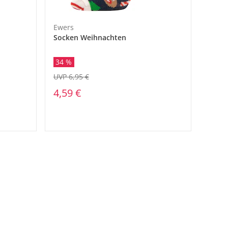
Ewers
Socken Weihnachten
34 %
UVP 6,95 €
4,59 €