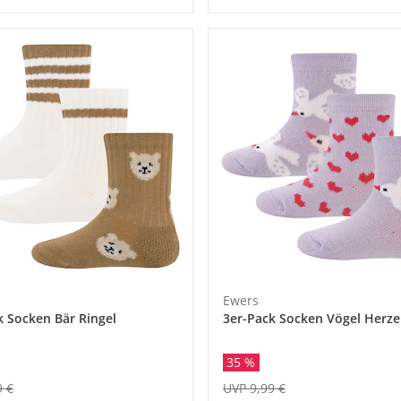
Ewers
k Socken Bär Ringel
3er-Pack Socken Vögel Herz
35 %
9 €
UVP 9,99 €