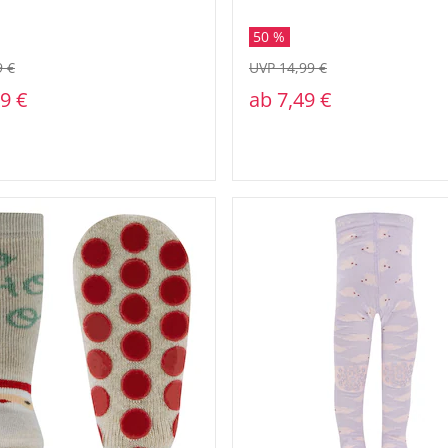
50 %
9 €
UVP 14,99 €
9 €
ab
7,49 €