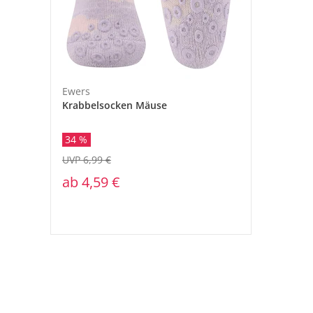
Ewers
Krabbelsocken Mäuse
34 %
UVP 6,99 €
ab
4,59 €