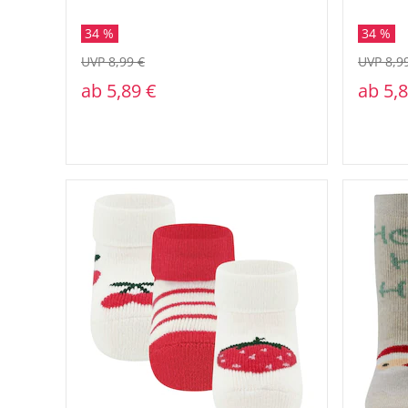
34 %
34 %
UVP 8,99 €
UVP 8,9
ab
5,89 €
ab
5,8