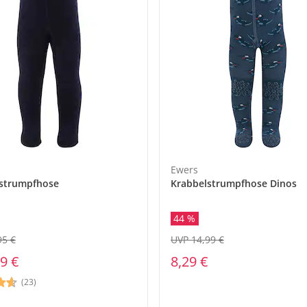
Ewers
strumpfhose
Krabbelstrumpfhose Dinos
44 %
UVP 14,99 €
95 €
8,29 €
9 €
(23)