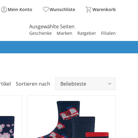
Mein Konto
Wunschliste
Warenkorb
Ausgewählte Seiten
Geschenke
Marken
Ratgeber
Filialen
spirieren
spirieren
spirieren
spirieren
spirieren
spirieren
spirieren
spirieren
spirieren
tikel
Sortieren nach