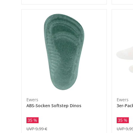
Ewers
Ewers
ABS-Socken Softstep Dinos
3er-Pac
35 %
35 %
UVP 9,99 €
UVP 9,9