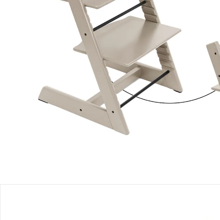
Lieferung nach Hause
Lieferbar - in 3-4 Werktagen bei Dir
Filialabholung
Einen Moment bitte...
Mit diesem Bundle erhältst Du 3 Artikel:
Stokke® - Tripp Trapp®
Treppenhochstuhl
UVP 239,00 €
205,00 €