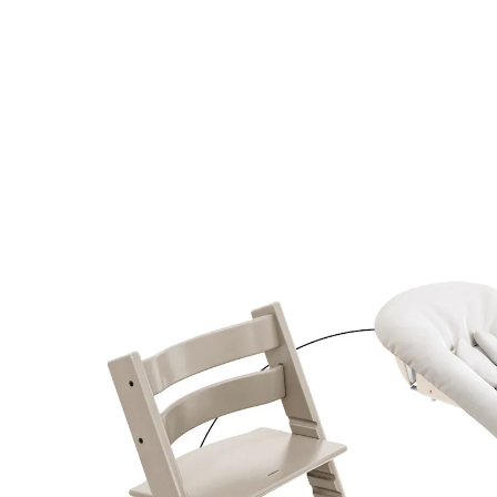
STOKKE® - TRIPP TRAPP®
Bundle Treppenhochstuhl inklusive Newbornset
Vanilla White & Babyset Cashmere Grey / Vanilla
White
17 %
Bundle
UVP 427,00 €
351,99 €
inkl. MwSt. und zzgl.
Versandkosten
Variante
Cashmere Grey / Vanilla White
+ 7
In den Warenkorb