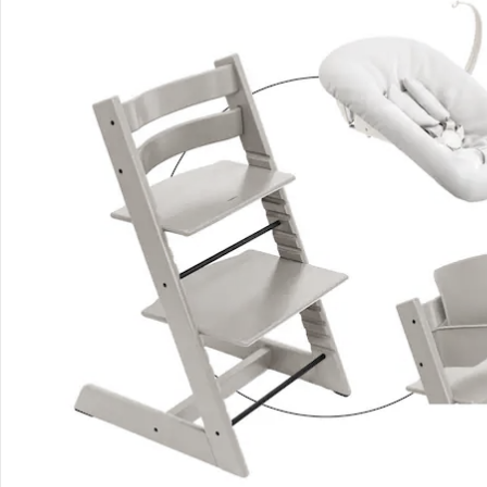
Stokke® - Tripp Trapp®
Newborn Set mit Spielzeughalter
UVP 129,00 €
113,99 €
Stokke® - Tripp Trapp®
Baby Set2
UVP 59,00 €
54,99 €
Gesamtpreis Einzelprodukte:
373,98 €