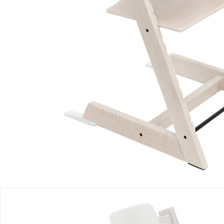
In den Warenkorb
Lieferung nach Hause
Lieferbar - in 3-4 Werktagen bei Dir
Filialabholung
Einen Moment bitte...
Mit diesem Bundle erhältst Du 2 Artikel:
Stokke® - Tripp Trapp®
Treppenhochstuhl
UVP 239,00 €