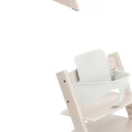
STOKKE® - TRIPP TRAPP®
Bundle Treppenhochstuhl inkl. Babyset
Whitewash
(5)
16 %
Bundle
UVP 298,00 €
247,99 €
inkl. MwSt. und zzgl.
Versandkosten
Variante
Whitewash
+ 6