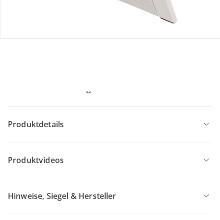
Stokke® - Tripp Trapp®
Bundle Treppenhochstuhl inkl.
Newbornset Deep Grey & Babyset
UVP 427,00 €
346,49 €
Produktbeschreibung
Produktdetails
Produktvideos
Hinweise, Siegel & Hersteller