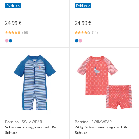
Exklusiv
Exklusiv
24,99 €
24,99 €
(16)
(11)
Bornino - SWIMWEAR
Bornino - SWIMWEAR
Schwimmanzug kurz mit UV-
2-tlg. Schwimmanzug mit UV-
Schutz
Schutz