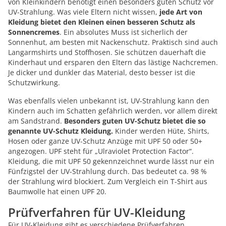
von Kleinkindern benötigt einen besonders guten Schutz vor
UV-Strahlung. Was viele Eltern nicht wissen,
jede Art von
Kleidung bietet den Kleinen einen besseren Schutz als
Sonnencremes
. Ein absolutes Muss ist sicherlich der
Sonnenhut, am besten mit Nackenschutz. Praktisch sind auch
Langarmshirts und Stoffhosen. Sie schützen dauerhaft die
Kinderhaut und ersparen den Eltern das lästige Nachcremen.
Je dicker und dunkler das Material, desto besser ist die
Schutzwirkung.
Was ebenfalls vielen unbekannt ist, UV-Strahlung kann den
Kindern auch im Schatten gefährlich werden, vor allem direkt
am Sandstrand.
Besonders guten UV-Schutz bietet die so
genannte UV-Schutz Kleidung.
Kinder werden Hüte, Shirts,
Hosen oder ganze UV-Schutz Anzüge mit UPF 50 oder 50+
angezogen. UPF steht für „Ulraviolet Protection Factor“.
Kleidung, die mit UPF 50 gekennzeichnet wurde lässt nur ein
Fünfzigstel der UV-Strahlung durch. Das bedeutet ca. 98 %
der Strahlung wird blockiert. Zum Vergleich ein T-Shirt aus
Baumwolle hat einen UPF 20.
Prüfverfahren für UV-Kleidung
Für UV-Kleidung gibt es verschiedene Prüfverfahren.