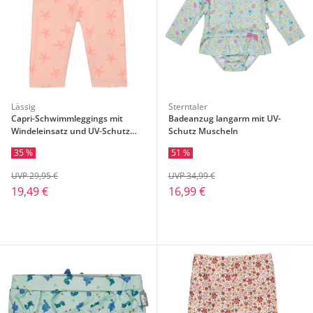
Lässig
Sterntaler
Capri-Schwimmleggings mit
Badeanzug langarm mit UV-
Windeleinsatz und UV-Schutz
Schutz Muscheln
Seesterne
35 %
51 %
UVP 29,95 €
UVP 34,99 €
19,49 €
16,99 €