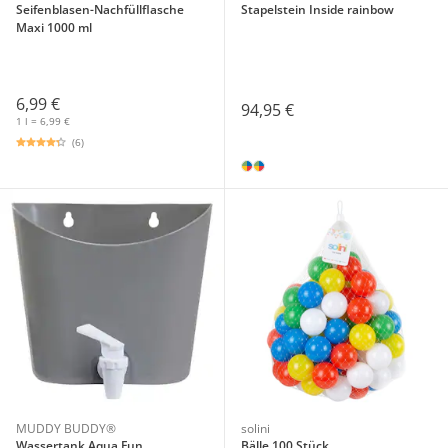
Seifenblasen-Nachfüllflasche
Stapelstein Inside rainbow
Maxi 1000 ml
6,99 €
94,95 €
1 l = 6,99 €
(6)
MUDDY BUDDY®
solini
Wassertank Aqua Fun
Bälle 100 Stück