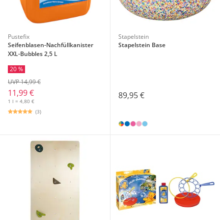
Pustefix
Stapelstein
Seifenblasen-Nachfüllkanister
Stapelstein Base
XXL-Bubbles 2,5 L
20 %
UVP 14,99 €
11,99 €
89,95 €
1 l = 4,80 €
(3)