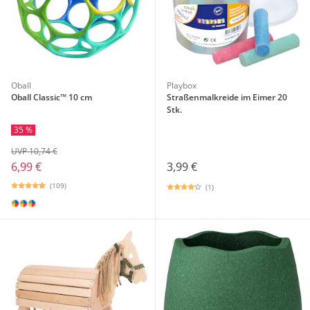
Oball
Playbox
Oball Classic™ 10 cm
Straßenmalkreide im Eimer 20
Stk.
35 %
UVP 10,74 €
3,99 €
6,99 €
(109)
(1)