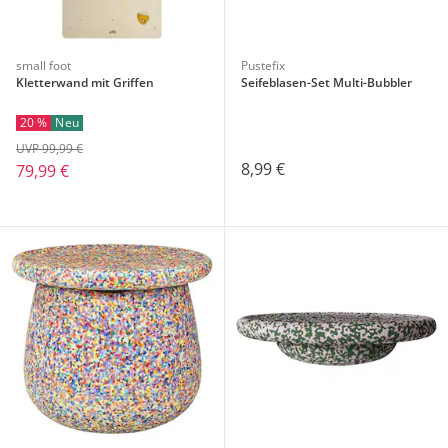
small foot
Pustefix
Kletterwand mit Griffen
Seifeblasen-Set Multi-Bubbler
20 %
Neu
UVP 99,99 €
8,99 €
79,99 €