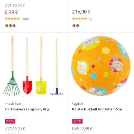
UVP 10,74 €
215,00 €
6,99 €
(6)
(109)
small foot
Sigikid
Gartenwerkzeug-Set, 4tlg.
Kautschukball Konfetti 12cm
23 %
15 %
UVP 29,99 €
UVP 12,95 €