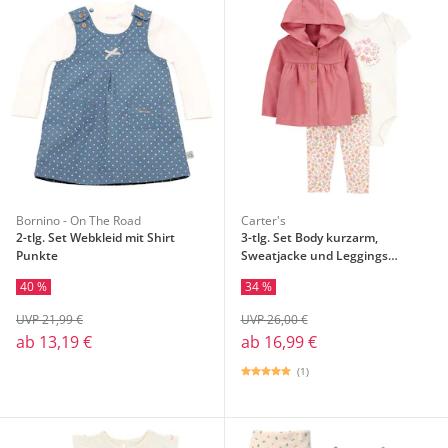
Bornino - On The Road
Carter's
2-tlg. Set Webkleid mit Shirt
3-tlg. Set Body kurzarm,
Punkte
Sweatjacke und Leggings
Blumen
40 %
34 %
UVP 21,99 €
UVP 26,00 €
ab
13,19 €
ab
16,99 €
(1)