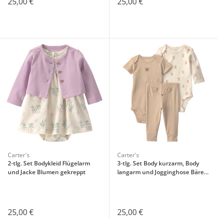
25,00 €
25,00 €
Carter's
Carter's
2-tlg. Set Bodykleid Flügelarm
3-tlg. Set Body kurzarm, Body
und Jacke Blumen gekreppt
langarm und Jogginghose Bären
Rippqualität
25,00 €
25,00 €