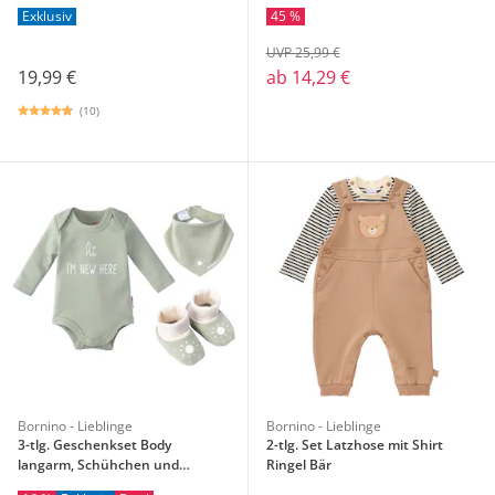
Exklusiv
45 %
UVP 25,99 €
19,99 €
ab
14,29 €
(10)
Bornino - Lieblinge
Bornino - Lieblinge
3-tlg. Geschenkset Body
2-tlg. Set Latzhose mit Shirt
langarm, Schühchen und
Ringel Bär
Dreieckstuch