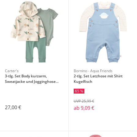
Carter's
Bornino - Aqua Friends
3-tlg. Set Body kurzarm,
2-tlg. Set Latzhose mit Shirt
Sweatjacke und Jogginghose
Kugelfisch
Dinos Ringel
65 %
UVP 25,99 €
27,00 €
ab
9,09 €