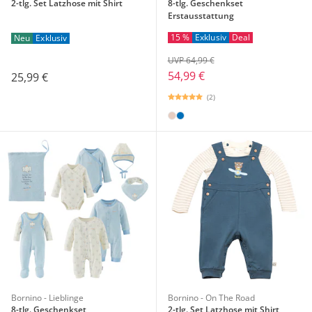
2-tlg. Set Latzhose mit Shirt
8-tlg. Geschenkset
Erstausstattung
15 %
Exklusiv
Deal
Neu
Exklusiv
UVP 64,99 €
54,99 €
25,99 €
(2)
Bornino - Lieblinge
Bornino - On The Road
8-tlg. Geschenkset
2-tlg. Set Latzhose mit Shirt