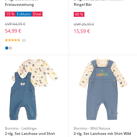
Erstausstattung
Ringel Bär
15 %
Exklusiv
Deal
40 %
UVP 64,99 €
UVP 25,99 €
54,99 €
15,59 €
(2)
Bornino - Lieblinge
Bornino - Wild Nature
2-tlg. Set Latzhose und Shirt
2-tlg. Set Latzhose mit Shirt Wild