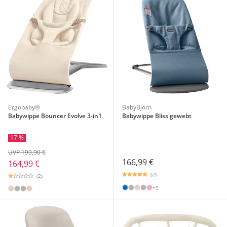
Ergobaby®
BabyBjörn
Babywippe Bouncer Evolve 3-in1
Babywippe Bliss gewebt
17 %
UVP 199,90 €
166,99 €
164,99 €
(2)
(2)
+5