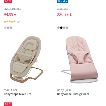
20 %
Bundle
UVP 119,99 €
238,98 €
94,99 €
220,99 €
(24)
Maxi-Cosi
BabyBjörn
Babywippe Dove Pro
Babywippe Bliss gewebt
18 %