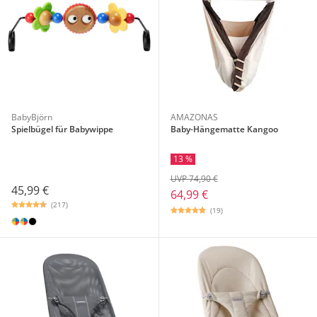
BabyBjörn
AMAZONAS
Spielbügel für Babywippe
Baby-Hängematte Kangoo
13 %
UVP 74,90 €
45,99 €
64,99 €
(217)
(19)