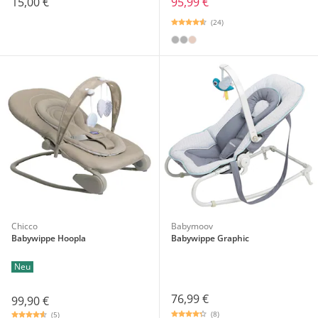
15,00 €
95,99 €
(24)
Chicco
Babymoov
Babywippe Hoopla
Babywippe Graphic
Neu
76,99 €
99,90 €
(8)
(5)