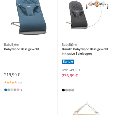
BabyBjörn
BabyBjörn
Babywippe Bliss gewebt
Bundle Babywippe Bliss gewebt
inklusive Spielbogen
Bundle
UVP 249,80 €
219,90 €
236,99 €
(2)
+5