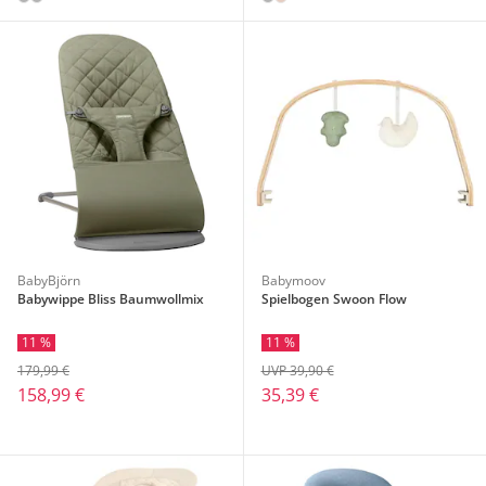
BabyBjörn
Babymoov
Babywippe Bliss Baumwollmix
Spielbogen Swoon Flow
11 %
11 %
179,99 €
UVP 39,90 €
158,99 €
35,39 €