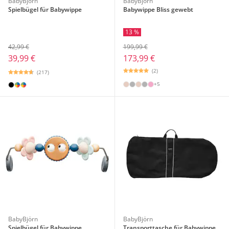
BabyBjörn
BabyBjörn
Spielbügel für Babywippe
Babywippe Bliss gewebt
13 %
42,99 €
199,99 €
39,99 €
173,99 €
(2)
(217)
+5
BabyBjörn
BabyBjörn
Spielbügel für Babywippe
Transporttasche für Babywippe