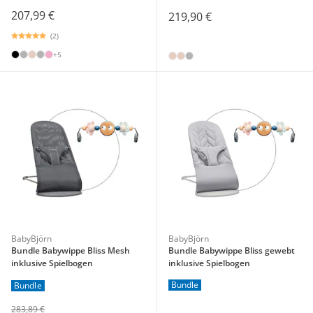
207,99 €
219,90 €
(2)
+5
BabyBjörn
BabyBjörn
Bundle Babywippe Bliss Mesh
Bundle Babywippe Bliss gewebt
inklusive Spielbogen
inklusive Spielbogen
Bundle
Bundle
283,89 €