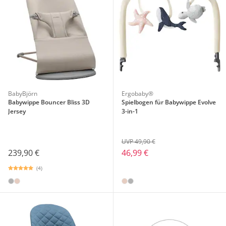
BabyBjörn
Ergobaby®
Babywippe Bouncer Bliss 3D
Spielbogen für Babywippe Evolve
Jersey
3-in-1
UVP 49,90 €
239,90 €
46,99 €
(4)