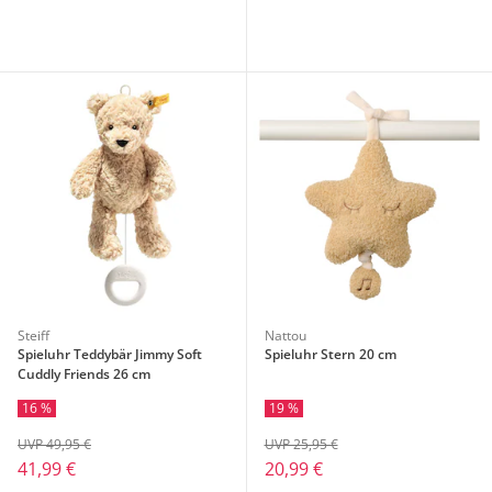
Steiff
Nattou
Spieluhr Teddybär Jimmy Soft
Spieluhr Stern 20 cm
Cuddly Friends 26 cm
16 %
19 %
UVP 49,95 €
UVP 25,95 €
41,99 €
20,99 €