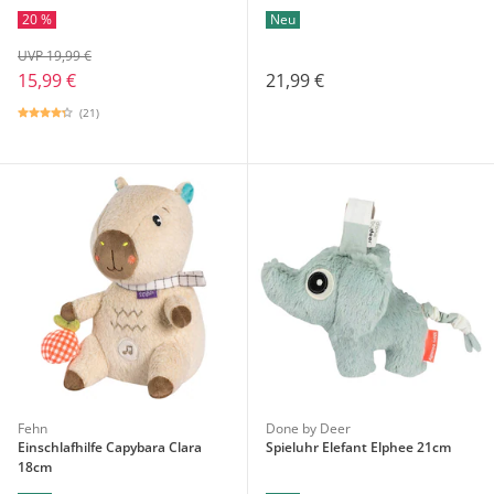
20 %
Neu
UVP 19,99 €
15,99 €
21,99 €
(21)
Fehn
Done by Deer
Einschlafhilfe Capybara Clara
Spieluhr Elefant Elphee 21cm
18cm