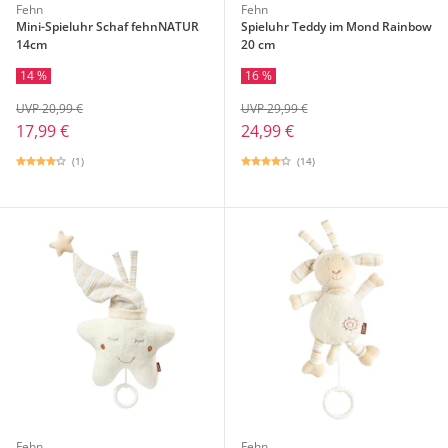
Fehn
Fehn
Mini-Spieluhr Schaf fehnNATUR
Spieluhr Teddy im Mond Rainbow
14cm
20 cm
14 %
16 %
UVP 20,99 €
UVP 29,99 €
17,99 €
24,99 €
(1)
(14)
Fehn
Fehn