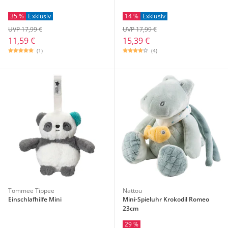
35 %
Exklusiv
14 %
Exklusiv
UVP 17,99 €
UVP 17,99 €
11,59 €
15,39 €
(1)
(4)
Tommee Tippee
Nattou
Einschlafhilfe Mini
Mini-Spieluhr Krokodil Romeo
23cm
29 %