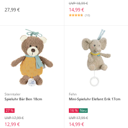
UVP 18,99 €
27,99 €
14,99 €
(10)
Sterntaler
Fehn
Spieluhr Bär Ben 18cm
Mini-Spieluhr Elefant Erik 17cm
27 %
16 %
Neu
UVP 17,99 €
UVP 17,99 €
12,99 €
14,99 €