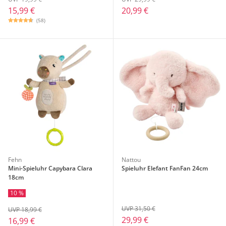
15,99 €
20,99 €
(58)
Fehn
Nattou
Mini-Spieluhr Capybara Clara
Spieluhr Elefant FanFan 24cm
18cm
10 %
UVP 31,50 €
UVP 18,99 €
29,99 €
16,99 €