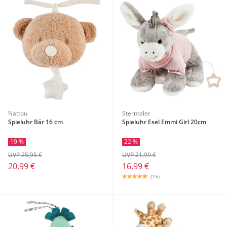
Nattou
Sterntaler
Spieluhr Bär 16 cm
Spieluhr Esel Emmi Girl 20cm
19 %
22 %
UVP 25,95 €
UVP 21,99 €
20,99 €
16,99 €
(15)