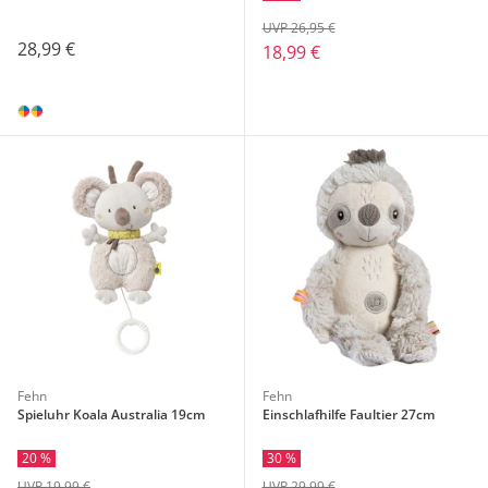
UVP 26,95 €
28,99 €
18,99 €
Fehn
Fehn
Spieluhr Koala Australia 19cm
Einschlafhilfe Faultier 27cm
20 %
30 %
UVP 19,99 €
UVP 29,99 €