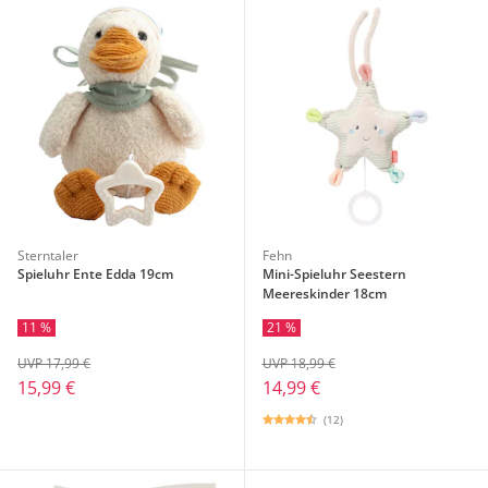
Sterntaler
Fehn
Spieluhr Ente Edda 19cm
Mini-Spieluhr Seestern
Meereskinder 18cm
11 %
21 %
UVP 17,99 €
UVP 18,99 €
15,99 €
14,99 €
(12)